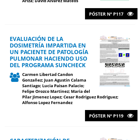
Ariza; David Álvarez Mateos
PÓSTER Nº P117
EVALUACIÓN DE LA
DOSIMETRÍA IMPARTIDA EN
UN PACIENTE DE PATOLOGÍA
PULMONAR HACIENDO USO
DEL PROGRAMA SUNCHECK
Carmen Libertad Candon
Gonzañez; Juan Agustin Calama
Santiago; Lucia Paisan Palacio;
Felipe Orozco Martinez; Maria del
Pilar Jimenez Lopez; Cesar Rodriguez Rodriguez;
Alfonso Lopez Fernandez
PÓSTER Nº P119