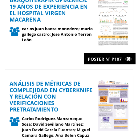
BRAQUITERAPIA OFTÁLMICA.
19 AÑOS DE EXPERIENCIA EN
EL HOSPITAL VIRGEN
MACARENA
carlos juan baeza monedero; mario
gallego castro; Jose Antonio Terrón
León
PÓSTER Nº P107
ANÁLISIS DE MÉTRICAS DE
COMPLEJIDAD EN CYBERKNIFE
Y RELACIÓN CON
VERIFICACIONES
PRETRATAMIENTO
Carlos Rodríguez-Manzaneque
Sosa; David Sevillano Martínez;
Juan David García Fuentes; Miguel
Cámara Gallego; Ana Belén Capuz