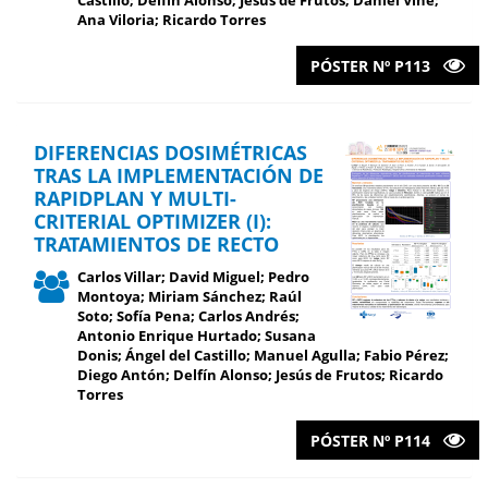
Castillo; Delfín Alonso; Jesús de Frutos; Daniel Viñé;
Ana Viloria; Ricardo Torres
PÓSTER Nº P113
DIFERENCIAS DOSIMÉTRICAS
TRAS LA IMPLEMENTACIÓN DE
RAPIDPLAN Y MULTI-
CRITERIAL OPTIMIZER (I):
TRATAMIENTOS DE RECTO
Carlos Villar; David Miguel; Pedro
Montoya; Miriam Sánchez; Raúl
Soto; Sofía Pena; Carlos Andrés;
Antonio Enrique Hurtado; Susana
Donis; Ángel del Castillo; Manuel Agulla; Fabio Pérez;
Diego Antón; Delfín Alonso; Jesús de Frutos; Ricardo
Torres
PÓSTER Nº P114