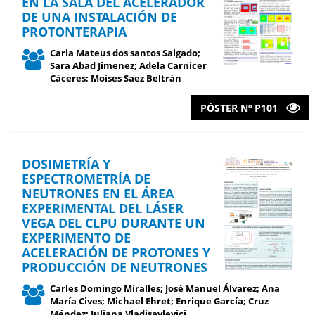
EN LA SALA DEL ACELERADOR
DE UNA INSTALACIÓN DE
PROTONTERAPIA
Carla Mateus dos santos Salgado;
Sara Abad Jimenez; Adela Carnicer
Cáceres; Moises Saez Beltrán
PÓSTER Nº P101
DOSIMETRÍA Y
ESPECTROMETRÍA DE
NEUTRONES EN EL ÁREA
EXPERIMENTAL DEL LÁSER
VEGA DEL CLPU DURANTE UN
EXPERIMENTO DE
ACELERACIÓN DE PROTONES Y
PRODUCCIÓN DE NEUTRONES
Carles Domingo Miralles; José Manuel Álvarez; Ana
María Cives; Michael Ehret; Enrique García; Cruz
Méndez; Iuliana Vladisavlevici