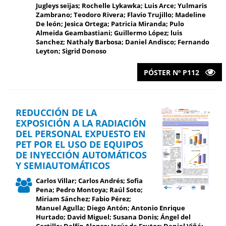
Jugleys seijas; Rochelle Lykawka; Luis Arce; Yulmaris
Zambrano; Teodoro Rivera; Flavio Trujillo; Madeline
De león; Jesica Ortega; Patricia Miranda; Pulo
Almeida Geambastiani; Guillermo López; luis
Sanchez; Nathaly Barbosa; Daniel Andisco; Fernando
Leyton; Sigrid Donoso
PÓSTER Nº P112
REDUCCIÓN DE LA
EXPOSICIÓN A LA RADIACIÓN
DEL PERSONAL EXPUESTO EN
PET POR EL USO DE EQUIPOS
DE INYECCIÓN AUTOMÁTICOS
Y SEMIAUTOMÁTICOS
Carlos Villar; Carlos Andrés; Sofia
Pena; Pedro Montoya; Raúl Soto;
Miriam Sánchez; Fabio Pérez;
Manuel Agulla; Diego Antón; Antonio Enrique
Hurtado; David Miguel; Susana Donis; Ángel del