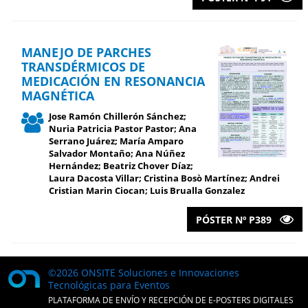
MANEJO DE PARCHES
TRANSDÉRMICOS DE
MEDICACIÓN EN RESONANCIA
MAGNÉTICA
Jose Ramón Chillerón Sánchez;
Nuria Patricia Pastor Pastor; Ana
Serrano Juárez; María Amparo
Salvador Montaño; Ana Núñez
Hernández; Beatriz Chover Díaz;
Laura Dacosta Villar; Cristina Bosò Martínez; Andrei
Cristian Marin Ciocan; Luis Brualla Gonzalez
PÓSTER Nº P389
©2026 ONSITE Soluciones e Innovaciones
Tecnológicas para Eventos
PLATAFORMA DE ENVÍO Y RECEPCIÓN DE E-POSTERS DIGITALES